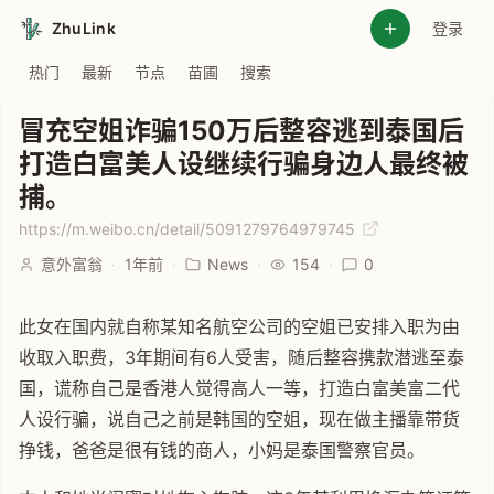
ZhuLink
登录
热门
最新
节点
苗圃
搜索
冒充空姐诈骗150万后整容逃到泰国后
打造白富美人设继续行骗身边人最终被
捕。
https://m.weibo.cn/detail/5091279764979745
意外富翁
·
1年前
·
News
·
154
·
0
此女在国内就自称某知名航空公司的空姐已安排入职为由
收取入职费，3年期间有6人受害，随后整容携款潜逃至泰
国，谎称自己是香港人觉得高人一等，打造白富美富二代
人设行骗，说自己之前是韩国的空姐，现在做主播靠带货
挣钱，爸爸是很有钱的商人，小妈是泰国警察官员。