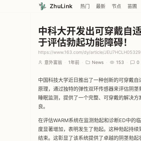
ZhuLink
热门
最新
节点
苗圃
中科大开发出可穿戴自
于评估勃起功能障碍！
https://www.163.com/dy/article/JEU7HCLH0532
意外富翁
·
1年前
·
News
·
153
·
0
中国科技大学近日推出了一种创新的可穿戴自
原理，通过独特的弹性双环传感器来评估阴茎
睡眠监测，提供了一个完整、可穿戴的解决方
良。
在评估WARM系统在监测勃起和诊断ED中的
度显著增加，表明发生了勃起。这种勃起持续到
结束。这彰显了该系统提供了卓越的阴茎勃起