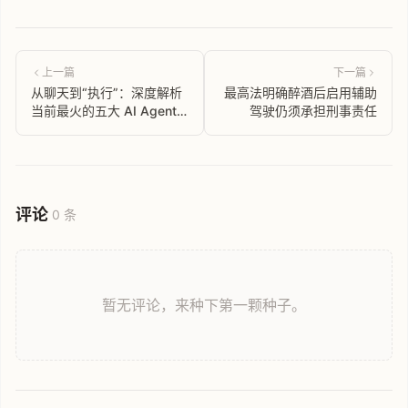
上一篇
下一篇
从聊天到“执行”：深度解析
最高法明确醉酒后启用辅助
当前最火的五大 AI Agent
驾驶仍须承担刑事责任
(Claw) 生态
评论
0 条
暂无评论，来种下第一颗种子。