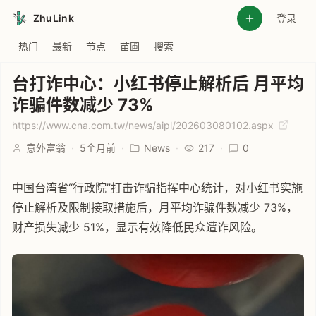
ZhuLink
登录
热门
最新
节点
苗圃
搜索
台打诈中心：小红书停止解析后 月平均
诈骗件数减少 73%
https://www.cna.com.tw/news/aipl/202603080102.aspx
意外富翁
·
5个月前
·
News
·
217
·
0
中国台湾省“行政院”打击诈骗指挥中心统计，对小红书实施
停止解析及限制接取措施后，月平均诈骗件数减少 73%，
财产损失减少 51%，显示有效降低民众遭诈风险。