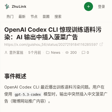
ZhuLink
登录
热门
最新
节点
苗圃
搜索
OpenAI Codex CLI 惊现训练语料污
染：AI 输出中插入菠菜广告
https://x.com/guishou_56/status/2027219184116285597
意外富翁
·
5个月前
·
News
·
200
·
0
事件概述
OpenAI Codex CLI 最近爆出训练语料污染问题。用户在
使用
模型时，输出中突然插入中文菠菜广
gpt-5.3-codex
告（赌博网站推广内容）。