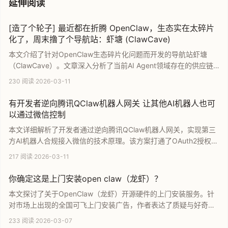
延伸阅读
[造了个轮子] 最近都在折腾 OpenClaw，生态实在太碎片
化了，周末撸了个导航站：虾塘 (ClawCave)
本文介绍了针对OpenClaw生态碎片化问题而开发的导航站虾塘
（ClawCave）。文章深入分析了当前AI Agent领域存在的供应链
投毒安全隐患及各大厂版本割据现状，展示了如何通过该导航站进
230 阅读
·
2026-03-11
行多版本横向测评，为开发者提供更安全、高效的魔改版
OpenClaw选择指南。
有开发者逆向腾讯QClaw机器人网关 让其他AI机器人也可
以通过微信控制
本文详细解析了开发者通过逆向腾讯QClaw机器人网关，实现第三
方AI机器人合规接入微信的技术原理。该方案打通了OAuth2授权与
实时通信接口，允许开发者将GPT、Claude等大模型伪装成官方机
217 阅读
·
2026-03-11
器人进行消息收发，有效解决了传统微信机器人接口受限及账号封
禁风险。
你确定这是上门安装open claw（龙虾）？
本文探讨了关于OpenClaw（龙虾）开源硬件的上门安装服务。针
对市场上出现的全国可飞上门安装广告，作者表达了质疑与好奇。
文章分析了这种服务的真实性及其潜在的学习价值，旨在为关注3D
233 阅读
·
2026-03-07
打印和开源项目的用户提供参考，探讨在追求高效安装的同时如何