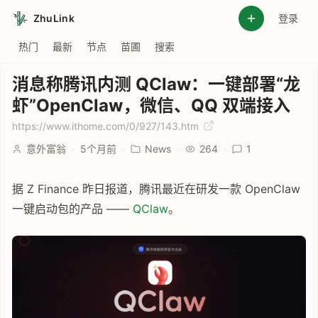
ZhuLink
登录
热门
最新
节点
苗圃
搜索
消息称腾讯内测 QClaw：一键部署“龙
虾”OpenClaw，微信、QQ 双端接入
https://www.ithome.com/0/927/143.htm
意外富翁
·
5个月前
·
News
·
264
·
1
据 Z Finance 昨日报道，腾讯最近在研发一款 OpenClaw
一键启动包的产品 ——
QClaw
。