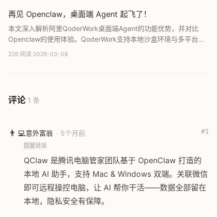
防范风险并获取真实技术经验。
再见 Openclaw，桌面端 Agent 起飞了！
本文深入解析阿里QoderWork桌面端Agent的功能优势，并对比
Openclaw的使用体验。QoderWork支持本地沙盒环境与多平台运
行，通过自然语言指令与Skills插件组合，实现公众号内容转小红书
226 阅读
·
2026-03-08
等高效自动化场景，是显著提升办公生产力与内容二创效率的智能
体方案。
评论
1 条
#1
👨‍💻
意外富翁
· 5个月前
回复
链接
QClaw 是腾讯电脑管家团队基于 OpenClaw 打造的
本地 AI 助手，支持 Mac & Windows 双端。关联微信
即可远程操控电脑，让 AI 帮你干活——数据全部留在
本地，隐私安全有保障。