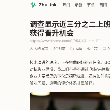
ZhuLink
热门
最新
节点
苗圃
调查显示近三分之二上班族
获得晋升机会
https://www.ithome.com/0/954/431.htm
意外富翁
·
2个月前
·
摸鱼
·
177
·
0
技术演进的速度，正在扭曲职场的可信度。GC
对抗失业恐惧，员工们不得不通过‘伪装’来换取安全
企业需要反思的不仅是招聘标准，还有如何构建
解决问题，透明的评价体系才是解药。