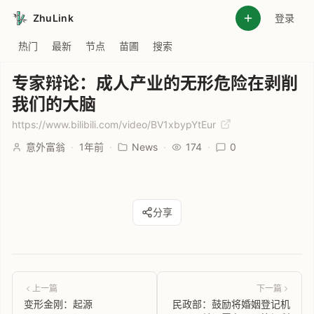
ZhuLink
登录
热门
最新
节点
苗圃
搜索
专家辩论：成人产业的无形危险在剥削
我们的大脑
https://www.bilibili.com/video/BV1xbypYtEur
意外富翁
·
1年前
·
News
·
174
·
0
分享
上一篇
下一篇
变形金刚：起源
民政部：鼓励将婚姻登记机