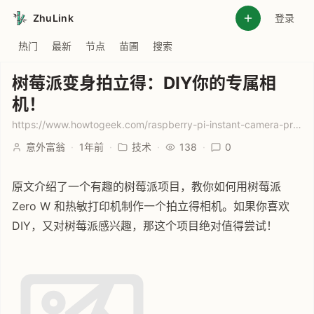
ZhuLink
登录
热门
最新
节点
苗圃
搜索
树莓派变身拍立得：DIY你的专属相
机！
https://www.howtogeek.com/raspberry-pi-instant-camera-project/
意外富翁
·
1年前
·
技术
·
138
·
0
原文介绍了一个有趣的树莓派项目，教你如何用树莓派
Zero W 和热敏打印机制作一个拍立得相机。如果你喜欢
DIY，又对树莓派感兴趣，那这个项目绝对值得尝试！