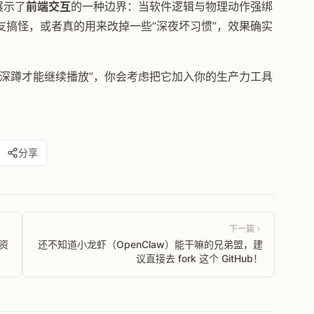
展示了
前端交互
的一种边界：当软件逻辑与物理动作强绑
搞怪，或者真的用来改掉一些“深夜坏习惯”，效果确实
深蹲才能继续播放”，你会考虑把它加入你的生产力工具
分享
下一篇
资
还不知道小龙虾（OpenClaw）能干嘛的兄弟盟，建
议直接去 fork 这个 GitHub！