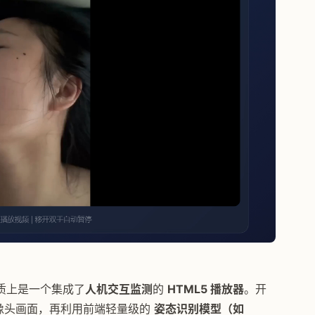
质上是一个集成了
人机交互监测
的
HTML5 播放器
。开
像头画面，再利用前端轻量级的
姿态识别模型（如