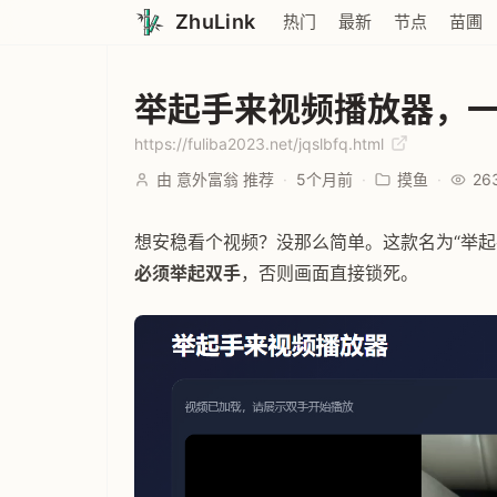
ZhuLink
热门
最新
节点
苗圃
举起手来视频播放器，
https://fuliba2023.net/jqslbfq.html
由 意外富翁 推荐
·
5个月前
·
摸鱼
·
26
想安稳看个视频？没那么简单。这款名为“举起
必须举起双手
，否则画面直接锁死。