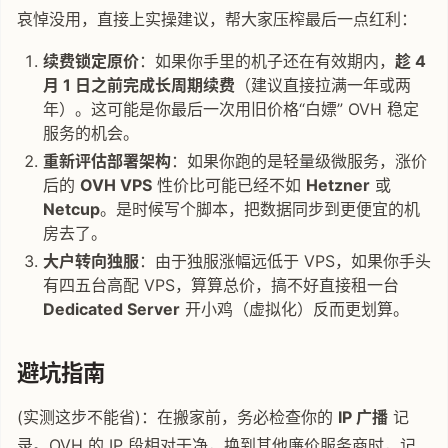
哀悼没用，直接上实操建议，帮大家压榨最后一点红利：
续费锁定原价
：如果你手里的机子还在有效期内，
趁 4
月 1 日之前完成长周期续费
（建议直接拉满一年或两
年）。这可能是你最后一次用旧价格“白嫖” OVH 稳定
服务的机会。
重新评估部署架构
：如果你跑的是轻量级微服务，涨价
后的
OVH VPS
性价比可能已经不如
Hetzner
或
Netcup
。是时候写个脚本，把数据同步到更便宜的机
房去了。
大户转向独服
：由于独服涨幅远低于 VPS，如果你手头
有四五台高配 VPS，算算总价，搞不好直接租一台
Dedicated Server
开小鸡（虚拟化）反而更划算。
避坑指南
(实测这步不能省)：在搬家前，务必检查你的
IP 广播
记
录。OVH 的 IP 段相对干净，换到其他廉价服务商时，记