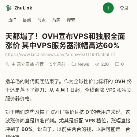
ZhuLink
登录
热门
最新
节点
苗圃
搜索
天都塌了！OVH宣布VPS和独服全面
涨价 其中VPS服务器涨幅高达60%
https://www.landiannews.com/archives/111941.html
由 意外富翁 推荐
·
5个月前
·
News
·
220
·
0
撸羊毛的时代彻底结束了。作为全球性价比标杆的
OVH
终
于还是落下了铡刀：从
4 月 1 日
起，全线调涨 VPS 和独立
服务器价格。
对于咱们这些习惯了 OVH “廉价且抗 D”的老用户来说，这
波涨价简直是精准背刺。尤其是低配
VPS
档位，涨幅直接
冲到了
60%
。说白了，以前买两台的钱，以后可能连一台