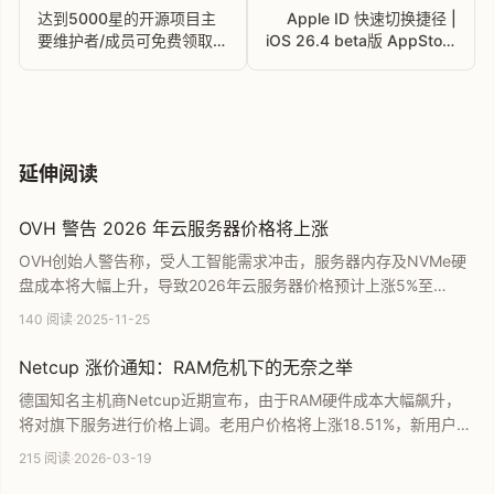
达到5000星的开源项目主
Apple ID 快速切换捷径 |
要维护者/成员可免费领取6
iOS 26.4 beta版 AppStore
个月Claude Max 20x订阅
退出登录按钮消失，可用快
捷指令快速切换 ID
延伸阅读
OVH 警告 2026 年云服务器价格将上涨
OVH创始人警告称，受人工智能需求冲击，服务器内存及NVMe硬
盘成本将大幅上升，导致2026年云服务器价格预计上涨5%至
10%。文章深入解析了全球供应链向GPU相关芯片倾斜的现状，并
140 阅读
·
2025-11-25
结合OVH黑色星期五优惠活动与服务现状，为关注云服务市场的用
户提供重要预警与消费参考。
Netcup 涨价通知：RAM危机下的无奈之举
德国知名主机商Netcup近期宣布，由于RAM硬件成本大幅飙升，
将对旗下服务进行价格上调。老用户价格将上涨18.51%，新用户则
上涨24.33%，新标准将于5月1日起正式生效。本文详细解析了此
215 阅读
·
2026-03-19
次RAMpocalypse危机背后的原因、具体调价方案及其对用户的影