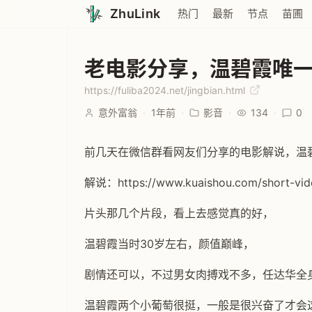
ZhuLink
热门
最新
节点
苗圃
老电影分享，温碧霞唯
https://fuliba2024.net/jingbian.html
意外富翁
·
1年前
·
影音
·
134
·
0
前几天在微信群看网友们分享的电影解说，温
解说：https://www.kuaishou.com/short-v
片头那几个片段，看上去感觉真的好，
温碧霞当时30岁左右，颜值巅峰，
剧情还可以，不过男女肉搏戏不多，任达华全
温碧霞两个小葡萄很挺，一般是很兴奋了才会