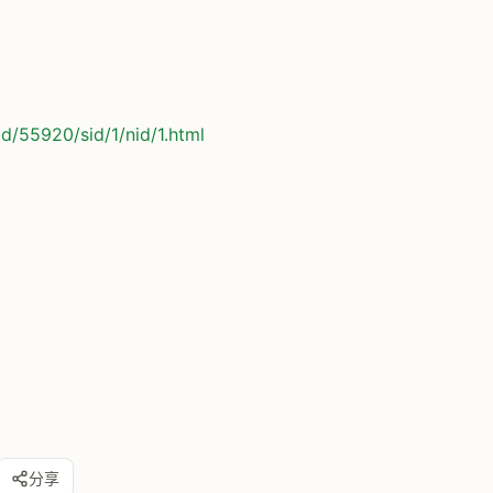
d/55920/sid/1/nid/1.html
分享