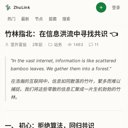
ZhuLink
登录
热门
最新
节点
苗圃
搜索
竹林指北：在信息洪流中寻找共识 👈
意外富翁
·
2年前
·
站务
·
1463
·
11
"In the vast internet, information is like scattered
bamboo leaves. We gather them into a forest."
在浩瀚的互联网中，信息如同散落的竹叶，繁多而难以
捕捉。我们将这些零散的信息汇聚成一片生机勃勃的竹
林。
一、 初心：拒绝算法，回归共识