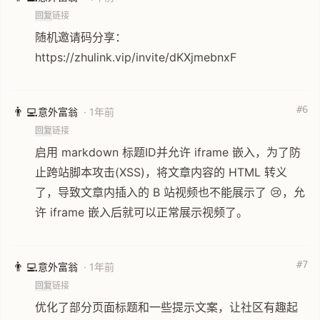
回复
链接
随机邀请码分享：
https://zhulink.vip/invite/dKXjmebnxF
#6
👨‍💻
意外富翁
· 1年前
回复
链接
启用 markdown 标题ID并允许 iframe 嵌入，为了防
止跨站脚本攻击(XSS)，将文章内容的 HTML 转义
了，导致文章内插入的 B 站视频也不能展示了 😢，允
许 iframe 嵌入后就可以正常展示视频了。
#7
👨‍💻
意外富翁
· 1年前
回复
链接
优化了部分页面标题和一些提示文案，让社区有趣起