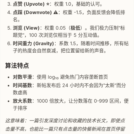
点赞 (Upvote) ⭐
：权重 1.0，基础的认可。
点踩 (Downvote) ⚠️
：权重 -1.5，负面反馈会降低排
名。
浏览 (View)
：权重 0.05（
极低
）。我们极力压制"标
题党"，100 次浏览仅相当于 5 分互动值。
时间重力 (Gravity)
：系数 1.5，随着时间推移，所有帖
子的热度会自然衰减，把位置留给新的声音。
算法特点
对数平滑
：使用 log₁₀ 避免热门内容垄断首页
时间基数
：新帖发布后 24 小时内不会因为"太新"而分
数虚高
放大系数
：1000 倍放大，让分数落在 0-999 区间，便
于排序
这意味着：一篇引发深度讨论和收藏的技术长文，即使点
击量不高，也能比一篇只有点击量的快餐新闻在首页停留