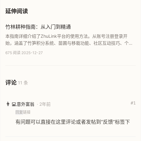
延伸阅读
竹林耕种指南：从入门到精通
本指南详细介绍了ZhuLink平台的使用方法。从账号注册登录开
始，涵盖了竹笋积分系统、苗圃与移栽功能、社区互动技巧、个人
主页管理以及Markdown排版建议。无论你是初学者还是资深用
675 阅读
·
2025-12-27
户，都能通过本手册快速掌握竹林的核心玩法，与广大林友一起共
建繁茂内容社区。
评论
11 条
#1
👨‍💻
意外富翁
· 2年前
回复
链接
有问题可以直接在这里评论或者发帖到“反馈”标签下