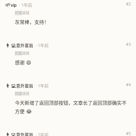
#2
🌱
vip
· 1年前
回复
链接
灰常棒，支持！
#3
👨‍💻
意外富翁
· 1年前
回复
链接
感谢 😄
#4
👨‍💻
意外富翁
· 1年前
回复
链接
今天新增了返回顶部按钮，文章长了返回顶部确实不
方便 😂
#5
👨‍💻
意外富翁
· 1年前