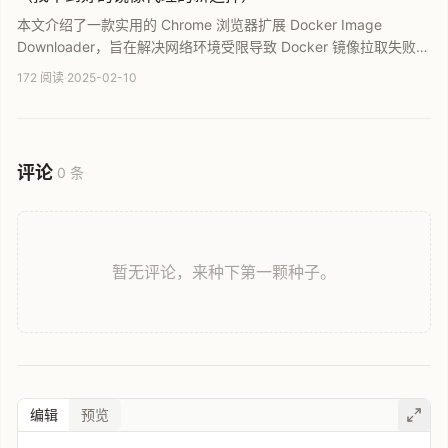
本文介绍了一款实用的 Chrome 浏览器扩展 Docker Image
Downloader，旨在解决网络环境受限导致 Docker 镜像拉取失败的
问题。用户可直接在浏览器中下载 DockerHub 或 ghcr.io 的容器镜
172 阅读
·
2025-02-10
像文件，再通过 docker load 导入。这为寻找镜像代理的用户提供
了新思路，是高效获取容器镜像的便捷工具。
评论
0 条
暂无评论，来种下第一颗种子。
编辑
预览