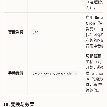
（这是默认
为）。
启用
Smart
Crop
（智能
裁剪），尝
智能裁剪
,sc
找到图像中
有趣的区域
行居中裁剪
局部裁剪
：
坐标
(x, y
开始，裁剪
手动裁剪
度
、高度
cx<x>,cy<y>,cw<w>,ch<h>
w
的矩形区
h
域，再进行
续缩放。
III. 变换与效果