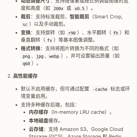
动态调整尺寸
：支持按像素或按比例调整图像的宽
度和高度（如
或
）。
200x
x0.5
裁剪
：支持标准裁剪、
智能裁剪
（Smart Crop,
）以及手动裁剪。
sc
变换
：支持旋转（如
）、水平翻转（
）和
r90
fh
垂直翻转（
）等基本图像调整。
fv
格式转换
：支持将图片转换为不同的格式（如
,
,
），并可设置输出质量（如
png
jpg
webp
）。
q60
高性能缓存
默认不启用缓存，但可通过配置
标志或环
-cache
境变量启用。
支持多种缓存后端，包括：
内存缓存
（In-memory LRU cache）。
本地磁盘
缓存。
云存储
：支持 Amazon S3、Google Cloud
Storage (GCS)、Azure Storage 和 Redis。