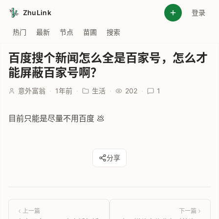
ZhuLink
登录
热门
最新
节点
苗圃
搜索
百度搜个新闻怎么全是百家号，怎么才
能屏蔽百家号啊？
意外富翁
·
1年前
·
生活
·
202
·
1
目前只能是尽量不用百度 💩
分享
上一篇
下一篇