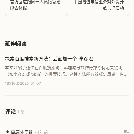
官方回应跟同一人离婚复婚
中国增值电信业务对外资开
能否休假
放试点启动
延伸阅读
探索百度搜索新方法：后面加一个-李彦宏
本文介绍了通过在百度搜索词后添加减号操作符排除特定关键词
（如李彦宏或robin）的搜索技巧。这种方法能有效减少凤巢广告推
广内容，并降低搜索结果中图片和视频的比例，使搜索体验更清
185 阅读
·
2025-01-07
爽。文章深入浅出地解释了搜索引擎排除指令的使用逻辑及其实际
过滤效果，为用户提供了一种提升搜索质量的新思路。
评论
1 条
#1
👨‍💻
意外富翁
· 1年前