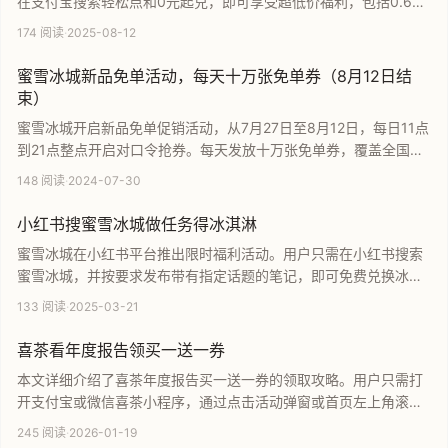
在支付宝搜索轻松点和0元起兑，即可享受超低价福利，包括0.6元
购买蜜雪冰城冰淇淋以及0.9元兑换古茗柠檬水等多种奶茶优惠。通
174 阅读
·
2025-08-12
过简单的操作，用户可以利用积分和活动券轻松节省日常消费支
出，是广大消费者不容错过的实用省钱指南。
蜜雪冰城新品免单活动，每天十万张免单券（8月12日结
束）
蜜雪冰城开启新品免单促销活动，从7月27日至8月12日，每日11点
到21点整点开启对口令抢券。每天发放十万张免单券，覆盖全国小
程序与APP点餐门店。本文详细介绍了活动规则、参与条件及参与
148 阅读
·
2024-07-30
时间，并附带自动化抢券脚本教程，帮助用户轻松获取免费饮品福
利，不容错过。
小红书搜蜜雪冰城做任务得冰淇淋
蜜雪冰城在小红书平台推出限时福利活动。用户只需在小红书搜索
蜜雪冰城，并按要求发布带有指定话题的笔记，即可免费兑换冰淇
淋一份。本文详细介绍了参与该活动的具体流程与操作步骤，是广
133 阅读
·
2025-03-21
大网友参与品牌互动、轻松获取免费甜品的实用攻略指南。
喜茶看年度报告领买一送一券
本文详细介绍了喜茶年度报告买一送一券的领取攻略。用户只需打
开支付宝或微信喜茶小程序，通过点击活动弹窗或首页左上角滚动
图，查看年度报告即可轻松获得买一送一优惠券。文章提供了清晰
245 阅读
·
2026-01-19
的操作步骤，帮助消费者快速享受喜茶年度福利，是茶饮爱好者不