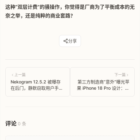
这种“双层计费”的骚操作，你觉得是厂商为了平衡成本的无
奈之举，还是纯粹的商业套路？
分享
上一篇
下一篇
Nekogram 12.5.2 被曝存
第三方制造商“意外”曝光苹
在后门，静默窃取用户手机
果 iPhone 18 Pro 设计：灵
号
动岛物理打孔摄像头体积缩
小 35%
评论
0 条