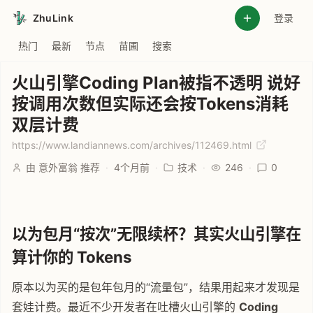
ZhuLink
登录
热门
最新
节点
苗圃
搜索
火山引擎Coding Plan被指不透明 说好
按调用次数但实际还会按Tokens消耗
双层计费
https://www.landiannews.com/archives/112469.html
由 意外富翁 推荐
·
4个月前
·
技术
·
246
·
0
以为包月“按次”无限续杯？其实火山引擎在
算计你的 Tokens
原本以为买的是包年包月的“流量包”，结果用起来才发现是
套娃计费。最近不少开发者在吐槽火山引擎的
Coding