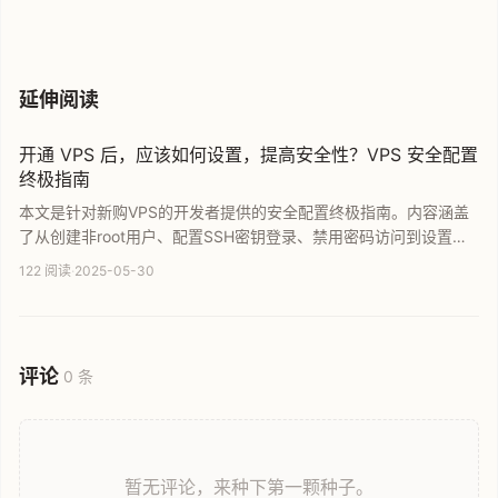
新加坡税务信息教程
延伸阅读
开通 VPS 后，应该如何设置，提高安全性？VPS 安全配置
终极指南
本文是针对新购VPS的开发者提供的安全配置终极指南。内容涵盖
了从创建非root用户、配置SSH密钥登录、禁用密码访问到设置防
火墙及自动化安全更新等关键步骤。通过手把手的教程，帮助即使
122 阅读
·
2025-05-30
是新手的技术爱好者也能从零开始打造一个稳固可靠的服务器环
境，有效防止暴力破解和非法入侵，提升VPS整体安全性。
评论
0 条
暂无评论，来种下第一颗种子。