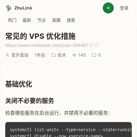
ZhuLink
登录
热门
最新
节点
苗圃
搜索
常见的 VPS 优化措施
https://www.nodeseek.com/post-299487-1
意外富翁
·
1年前
·
技术
·
145
·
0
基础优化
关闭不必要的服务
检查哪些服务在后台运行，并禁用不必要的服务：
systemctl list-units --type=service --state=running
