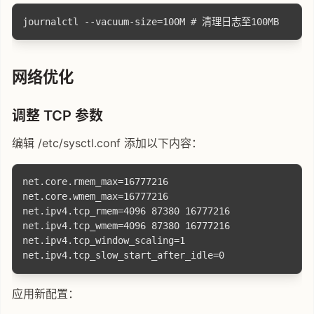
网络优化
调整 TCP 参数
编辑 /etc/sysctl.conf 添加以下内容：
net.core.rmem_max=16777216

net.core.wmem_max=16777216

net.ipv4.tcp_rmem=4096 87380 16777216

net.ipv4.tcp_wmem=4096 87380 16777216

net.ipv4.tcp_window_scaling=1

应用新配置：