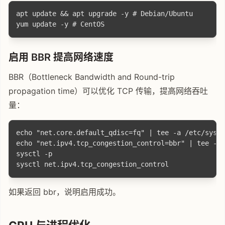
apt update && apt upgrade -y # Debian/Ubuntu

启用 BBR 提高网络速度
BBR（Bottleneck Bandwidth and Round-trip
propagation time）可以优化 TCP 传输，提高网络吞吐
量：
echo "net.core.default_qdisc=fq" | tee -a /etc/sysct
echo "net.ipv4.tcp_congestion_control=bbr" | tee -a 
sysctl -p

如果返回 bbr，说明启用成功。