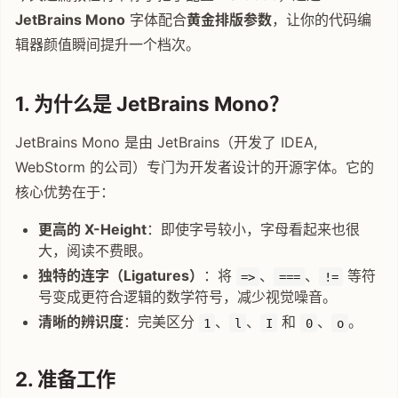
JetBrains Mono
字体配合
黄金排版参数
，让你的代码编
辑器颜值瞬间提升一个档次。
1. 为什么是 JetBrains Mono？
JetBrains Mono 是由 JetBrains（开发了 IDEA,
WebStorm 的公司）专门为开发者设计的开源字体。它的
核心优势在于：
更高的 X-Height
：即使字号较小，字母看起来也很
大，阅读不费眼。
独特的连字（Ligatures）
：将
、
、
等符
=>
===
!=
号变成更符合逻辑的数学符号，减少视觉噪音。
清晰的辨识度
：完美区分
、
、
和
、
。
1
l
I
0
o
2. 准备工作