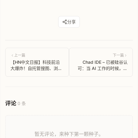
分享
上一篇
下一篇
【HN中文日报】科技前沿
Chad IDE – 已被硅谷认
大爆炸！自托管搜图、浏览
可：当 AI 工作的时候，人
器 R 语言、Linux 跑 Win 应
类去摸鱼。
用...还有你想不到的！
评论
0 条
暂无评论，来种下第一颗种子。