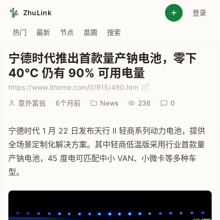
ZhuLink
登录
热门
最新
节点
苗圃
搜索
宁德时代推出首款量产钠电池，零下
40℃ 仍有 90% 可用电量
https://www.ithome.com/0/915/490.htm
意外富翁
·
6个月前
·
News
·
236
·
0
宁德时代 1 月 22 日发布天行 II 轻商系列动力电池，提供
全场景定制化解决方案。其中轻商低温版采用行业首款量
产钠电池，45 度电可匹配中小 VAN、小微卡等多种车
型。