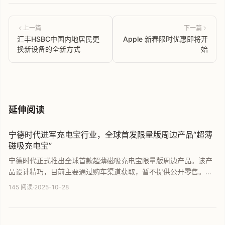
上一篇
下一篇
汇丰HSBC中国内地居民更
Apple 新春限时优惠即将开
换新设备的全新方式
始
延伸阅读
宁德时代进军充电宝行业，全球首发限量版周边产品“超薄
磁吸充电宝”
宁德时代正式推出全球首款超薄磁吸充电宝限量版周边产品。该产
品设计精巧，目前主要通过购车渠道获取，暂不提供公开零售。作
为动力电池巨头，宁德时代此番跨界移动电源领域引发关注，产品
145 阅读
·
2025-10-28
预计搭载高品质ATL电芯。本文为您详解这款神秘充电宝的最新动
态与核心价值。