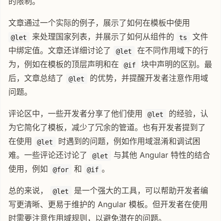
的限制。
文章通过一个实际的例子，展示了如何在模板中使用
来处理国家列表，并展示了如何从组件的
文件
@let
ts
中绑定值。文章还详细讨论了
在不同作用域下的行
@let
为，例如在模板的顶层声明和在
块中声明的区别。最
@if
后，文章总结了
的优势，并提醒开发者注意作用域
@let
问题。
评论区中，一些开发者分享了他们使用
的经验，认
@let
为它简化了模板，减少了冗余的管道。也有开发者提到了
在使用
时遇到的问题，例如作用域混淆和调试困
@let
难。一些评论还讨论了
与其他 Angular 特性的结合
@let
使用，例如
和
。
@for
@if
总的来说，
是一个强大的工具，可以帮助开发者编
@let
写更清晰、更易于维护的 Angular 模板。但开发者在使用
时需要注意作用域规则，以避免潜在的问题。