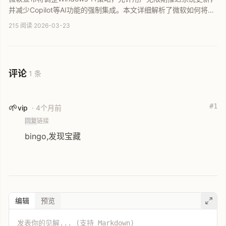
并减少Copilot等AI功能的强制集成。本文详细解析了微软如何将系
统控制权还给用户，包括自主选择关机方式、灵活管理更新时间以
215 阅读
·
2026-03-23
及任务栏自定义功能的回归，旨在为用户提供更稳定、自由的操作
体验。
评论
1 条
#1
🌱
vip
· 4个月前
回复
链接
bingo,发现宝藏
编辑
预览