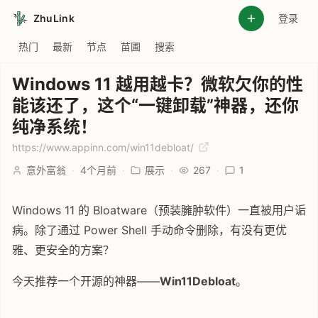
ZhuLink
登录
热门
最新
节点
苗圃
搜索
Windows 11 越用越卡？微软欠你的性
能该还了，这个“一键卸载”神器，还你
纯净系统！
https://www.appinn.com/win11debloat/
意外富翁
·
4个月前
·
展示
·
267
·
1
Windows 11 的 Bloatware（预装臃肿软件）一直被用户诟
病。除了通过 Power Shell 手动命令删除，有没有更优
雅、更安全的方案？
今天推荐一个开源的神器——
Win11Debloat
。