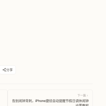
分享
下一篇
告别闹钟背刺，iPhone捷径自动提醒节假日调休闹钟
设置教程