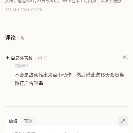
文档。这是继8月21日故障后，WPS在半个月内第二次发生服务中
断。自6月底以来，WPS已多次出现云文档无法打开、账号登录异
223 阅读
·
2024-09-06
常等各类故障。目前官方客服回应称工程师正紧急排查原因，将尽
快恢复服务并处理相关补偿事宜。
评论
1 条
#1
👨‍💻
意外富翁
· 1年前
回复
链接
不会是故意搞出来点小动作，然后借此送15天会员当
做打广告吧👻
编辑
预览