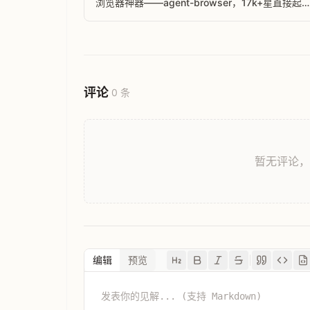
浏览器神器——agent-browser，17k+星直接起
飞，现在热度还在狂飙！
评论
0 条
暂无评论
编辑
预览