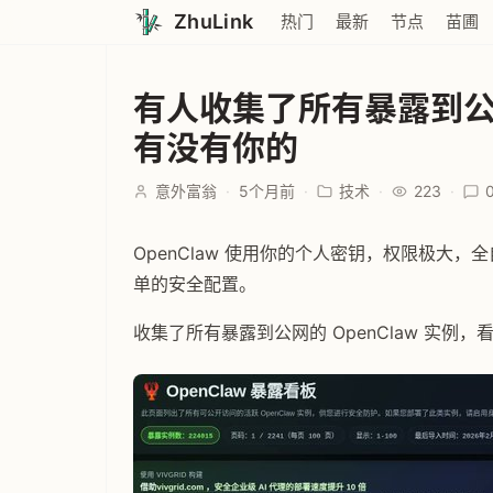
ZhuLink
热门
最新
节点
苗圃
有人收集了所有暴露到公网
有没有你的
意外富翁
·
5个月前
·
技术
·
223
·
OpenClaw 使用你的个人密钥，权限极大
单的安全配置。
收集了所有暴露到公网的 OpenClaw 实例