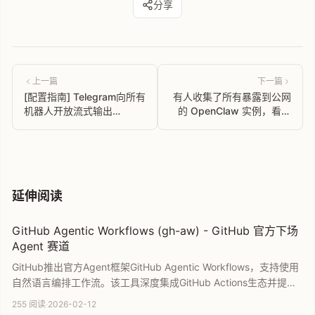
分享
上一篇
下一篇
[配置指南] Telegram向所有
有人收集了所有暴露到公网
机器人开放流式输出
的 OpenClaw 实例，看看
OpenClaw也能打字机般输
有没有你的
出内容
延伸阅读
GitHub Agentic Workflows (gh-aw) - GitHub 官方下场
Agent 赛道
GitHub推出官方Agent框架GitHub Agentic Workflows，支持使用
自然语言编排工作流。该工具深度集成GitHub Actions生态并提供
安全沙箱环境，能自动执行任务拆解、issue分类及PR审查。作为
255 阅读
·
2026-02-12
原生集成方案，它极大简化了AI代理的部署流程，是提升开发者