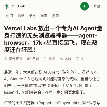
ZhuLink
登录
热门
最新
节点
苗圃
搜索
Vercel Labs 放出一个专为AI Agent量
身打造的无头浏览器神器——agent-
browser，17k+星直接起飞，现在热
度还在狂飙！
意外富翁
·
5个月前
·
技术
·
244
·
0
最近一年，大家都在聊 AI Agent（智能体）。虽然 GPT-
4、Claude 3.5 已经聪明到能写复杂的代码，但当你让它
们去“订一张机票”或者“在 GitHub 上给某个项目提个
Issue”时，它们往往会卡在第一步：
网页太乱了。
传统的无头浏览器（Puppeteer/Playwright）是给程序写