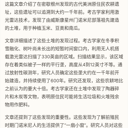
这篇文章介绍了在密歇根州发现的古代美洲原住民农耕遗
址，这些遗址可以追溯到大约一千年前。考古学家利用激
光雷达技术，发现了由威斯康星州门诺米尼部落祖先建造
的土堆，用于种植玉米、豆类和南瓜。
文章详细描述了这些土堆的发现过程。考古学家在冬季积
雪融化、树叶尚未长出的短暂时间窗口内，利用无人机搭
载激光雷达扫描了330英亩的区域。扫描结果显示，该区域
存在着类似被子一样的平行垄，高度从4到12英寸不等。通
过放射性碳测年，研究人员确定这些垄大约在一千年前开
始建造，并持续使用了600年。研究还发现，这些农耕地比
之前认为的要大十倍。考古学家还在土堆中发现了陶器碎
片和木炭等文物，表明原住民可能将生活垃圾和火堆残余
物用作肥料。
文章还提到了这些发现的重要性。这些发现为了解前殖民
时期门诺米尼人的生活提供了“一扇小窗”。研究人员对这些