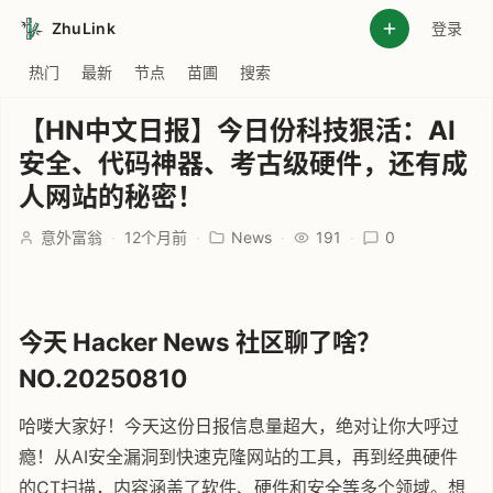
ZhuLink
登录
热门
最新
节点
苗圃
搜索
【HN中文日报】今日份科技狠活：AI
安全、代码神器、考古级硬件，还有成
人网站的秘密！
意外富翁
·
12个月前
·
News
·
191
·
0
今天 Hacker News 社区聊了啥？
NO.20250810
哈喽大家好！今天这份日报信息量超大，绝对让你大呼过
瘾！从AI安全漏洞到快速克隆网站的工具，再到经典硬件
的CT扫描，内容涵盖了软件、硬件和安全等多个领域。想