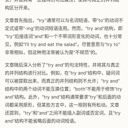
构区分开来。
文章首先指出，“try”通常可以与名词短语、带“to”的动词不
定式或带“-ing”的动词短语连用。然而，“try and”结构，即
“try”后接连词“and”和一个不带词形变化的动词，也十分常
见，例如“I’ll try and eat the salad”。尽管意思与“try to”
非常相似，但这种用法常被认为是“不规范”的。
文章随后深入分析了“try and”的句法特性，并将其与真正
的并列结构进行对比。例如，在“try and”结构中，疑问词
可以被提取出来，而真正的并列结构则不允许；“try and”
结构中的两个动词不能互换位置；“both”不能用于修饰“try
and”结构。此外，“try and”结构通常要求“try”和后面的动
词都采用原形，但某些方言中，这一规则有所松动。文章
还提到，“try”和“and”之间不能插入副词或否定词，且“try
and”结构不能省略后面的动词短语。