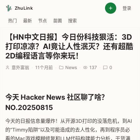
ZhuLink
登录
热门
最新
节点
苗圃
搜索
【HN中文日报】今日份科技狠活：3D
打印凉凉？AI竟让人性泯灭？还有超酷
2D编程语言等你来玩！
意外富翁
·
11个月前
·
News
·
137
·
0
今天 Hacker News 社区聊了啥？
NO.20250815
今天的日报信息量爆炸！从开源3D打印的没落危机，到AI
的“Timmy陷阱”以及可能造成的去人性化，再到程序员必
看的Mac游戏模糊修复和LLM代码构建能力分析，干货满