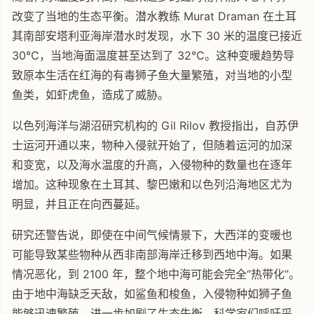
改变了当地的生态平衡。潜水教练 Murat Draman 在土耳
其南部安塔利亚海岸潜水时发现，水下 30 米的温度已接近
30℃，当地海面温度甚至达到了 32℃。这种变暖趋势导
致原本生活在红海的有毒狮子鱼大量繁殖，对当地的小型
鱼类，如虾虎鱼，造成了威胁。
以色列海洋与湖沼研究机构的 Gil Rilov 教授指出，自苏伊
士运河开通以来，物种入侵就开始了，但随着运河的加深
和变宽，以及海水温度的升高，入侵物种的数量也在逐年
增加。这种现象在土耳其、黎巴嫩和以色列沿海地区尤为
明显，并且正在向西蔓延。
研究还警告说，即使在中间气候情景下，大西洋的变暖也
可能导致某些物种从西非南部海岸迁移到西地中海。如果
情况恶化，到 2100 年，整个地中海可能会完全“热带化”。
由于地中海缺乏天敌，如鲨鱼和梭鱼，入侵物种如狮子鱼
能够迅速繁殖，进一步加剧了生态失衡。科学家们呼吁采