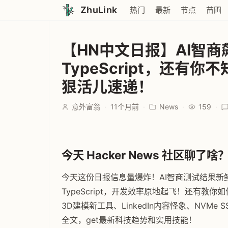
ZhuLink
热门
最新
节点
苗圃
【HN中文日报】AI智商飙
TypeScript，还有
狠活儿速递！
意外富翁
·
11个月前
·
News
·
159
·
今天 Hacker News 社区聊了啥？ 
今天这份日报信息量爆炸！AI智商测试结果新鲜出
TypeScript，开发效率原地起飞！还有
3D建模新工具、LinkedIn内容怪象、NV
全文，get最新科技趋势和实用技能！