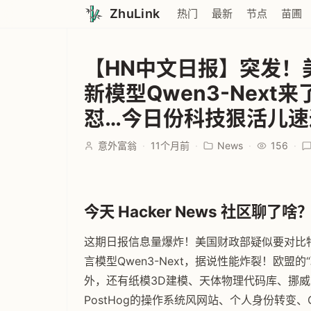
ZhuLink
热门
最新
节点
苗圃
【HN中文日报】突发！
新模型Qwen3-Next
怼…今日份科技狠活儿速
意外富翁
·
11个月前
·
News
·
156
·
今天 Hacker News 社区聊了啥？ 
这期日报信息量爆炸！美国财政部疑似要对比
言模型Qwen3-Next，据说性能炸裂！欧
外，还有纸模3D建模、天体物理代码库、挪威虚
PostHog的操作系统风网站、个人身份转变、G