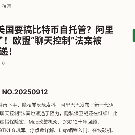
搜索
美国要搞比特币自托管？阿里
来了！欧盟“聊天控制”法案被
递！
0
NO.20250912
特币下手，隐私党瑟瑟发抖！阿里巴巴发布了新一代语
盟的“聊天控制”法案也遭遇了阻力，隐私保卫战还在继续！此
假保险案、Mac改装机架、D3D12十年回顾、
TK1 GUI库、浮点数详解、Lisp编程入门、在线鼓机、