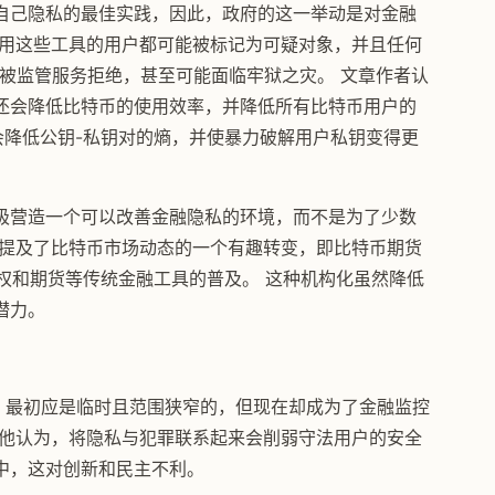
自己隐私的最佳实践，因此，政府的这一举动是对金融
使用这些工具的用户都可能被标记为可疑对象，并且任何
可能被监管服务拒绝，甚至可能面临牢狱之灾。 文章作者认
还会降低比特币的使用效率，并降低所有比特币用户的
址会降低公钥-私钥对的熵，并使暴力破解用户私钥变得更
极营造一个可以改善金融隐私的环境，而不是为了少数
还提及了比特币市场动态的一个有趣转变，即比特币期货
期权和期货等传统金融工具的普及。 这种机构化虽然降低
潜力。
国者法案》最初应是临时且范围狭窄的，但现在却成为了金融监控
 他认为，将隐私与犯罪联系起来会削弱守法用户的安全
中，这对创新和民主不利。