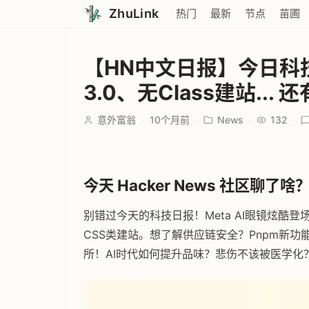
ZhuLink
热门
最新
节点
苗圃
【HN中文日报】今日科
3.0、无Class建站..
意外富翁
·
10个月前
·
News
·
132
·
今天 Hacker News 社区聊了啥？ 
别错过今天的科技日报！Meta AI眼镜炫酷登场，
CSS类建站。想了解供应链安全？Pnpm新功
所！AI时代如何提升品味？悲伤不该被医学