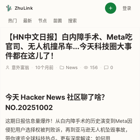
ZhuLink
登录
热门
最新
节点
苗圃
搜索
【HN中文日报】白内障手术、Meta吃
官司、无人机撞吊车...今天科技圈大事
件都在这儿了！
意外富翁
·
10个月前
·
News
·
156
·
0
今天 Hacker News 社区聊了啥？
NO.20251002
这期日报信息量爆炸！从白内障手术的历史演变到Meta因
侵犯用户选择权被判败诉，再到亚马逊无人机坠毁事故，
带你速览全球科技热点。更有深度解读：如何用