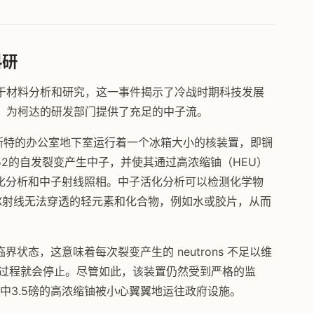
科研
于材料分析和研究，这一事件揭示了冷战时期科技发展
，为柯达的研发部门提供了充足的中子流。
罗切斯特的办公室地下室运行着一个冰箱大小的核装置，即锎
52的自发裂变产生中子，并使其通过高浓缩铀（HEU）
活化分析和中子射线照相。中子活化分析可以检测化学物
X射线无法穿透的轻元素和化合物，例如水或胶片，从而
状态，这意味着每次裂变产生的 neutrons 不足以维
个过程就会停止。尽管如此，该装置仍然受到严格的监
其中3.5磅的高浓缩铀被小心翼翼地运往政府设施。