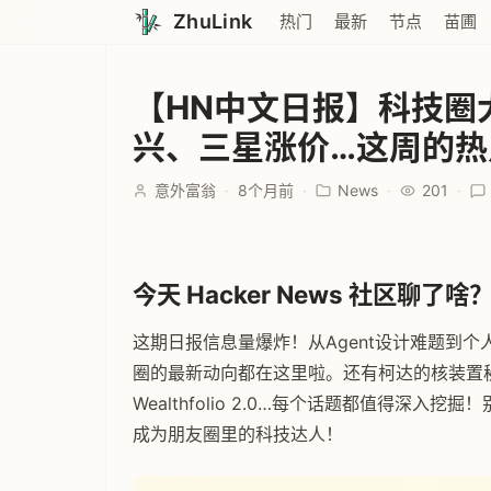
ZhuLink
热门
最新
节点
苗圃
【HN中文日报】科技圈大
兴、三星涨价…这周的热
意外富翁
·
8个月前
·
News
·
201
·
今天 Hacker News 社区聊了啥？ 
这期日报信息量爆炸！从Agent设计难题到
圈的最新动向都在这里啦。还有柯达的核装置秘
Wealthfolio 2.0…每个话题都值得深
成为朋友圈里的科技达人！