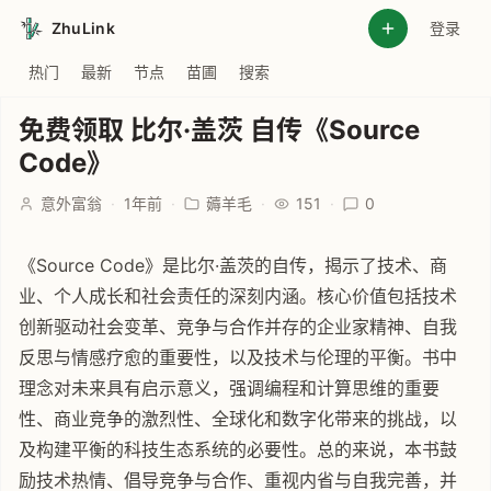
ZhuLink
登录
热门
最新
节点
苗圃
搜索
免费领取 比尔·盖茨 自传《Source
Code》
意外富翁
·
1年前
·
薅羊毛
·
151
·
0
《Source Code》是比尔·盖茨的自传，揭示了技术、商
业、个人成长和社会责任的深刻内涵。核心价值包括技术
创新驱动社会变革、竞争与合作并存的企业家精神、自我
反思与情感疗愈的重要性，以及技术与伦理的平衡。书中
理念对未来具有启示意义，强调编程和计算思维的重要
性、商业竞争的激烈性、全球化和数字化带来的挑战，以
及构建平衡的科技生态系统的必要性。总的来说，本书鼓
励技术热情、倡导竞争与合作、重视内省与自我完善，并