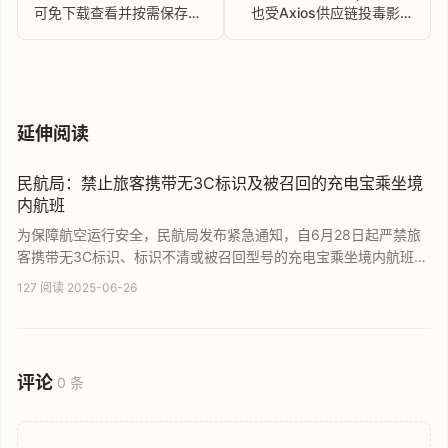
可免下载查看并按需保存文
也受Axios供应链投毒影响
件
请用户立即检查
延伸阅读
民航局：禁止旅客携带无3C标识及被召回的充电宝乘坐境
内航班
为保障航空运行安全，民航局发布紧急通知，自6月28日起严禁旅
客携带无3C标识、标识不清或被召回型号的充电宝乘坐境内航班。
鉴于近期锂电池起火事件多发及部分品牌召回，官方进一步加强了
127 阅读
·
2025-06-26
对随身携带充电宝的管控措施。本文详细解读民航新规，提醒旅客
乘机前务必确认设备合规，确保飞行安全与顺畅。
评论
0 条