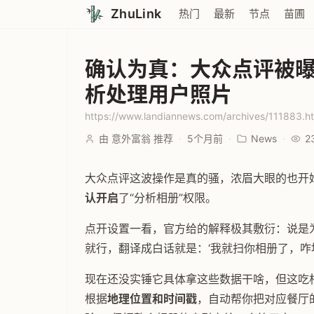
ZhuLink
热门
最新
节点
苗圃
确认为真：大众点评被曝
析处理用户照片
https://www.landiannews.com/archives/111883.h
由 意外富翁 推荐
·
5个月前
·
News
·
2
大众点评这波操作是真的骚，浓眉大眼的也开
认开启
了“分析相册”权限。
点开设置一看，官方给的解释极其敷衍：说是为
就行，翻译成白话就是：‘我就扫你相册了，咋地
现在还没实锤它具体拿这些数据干啥，但这吃
根据
地理位置和时间戳
，自动帮你把对应餐厅的