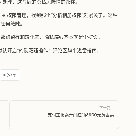
p 处理，这背后的隐私风险懂的都懂。
 -> 权限管理
，找到那个“
分析相册权限
”赶紧关了。这种
留任何缝隙。
为了那点留存和转化率，隐私底线基本就是个摆设。
“默认开启”的隐蔽骚操作？评论区蹲个避雷指南。
分享
下一篇
支付宝搜索开门红领8800元黄金票