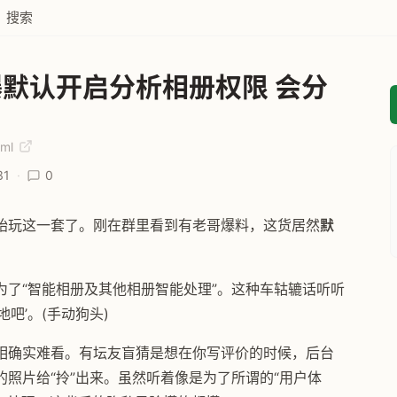
搜索
默认开启分析相册权限 会分
tml
31
·
0
始玩这一套了。刚在群里看到有老哥爆料，这货居然
默
了“智能相册及其他相册智能处理”。这种车轱辘话听听
吧’。(手动狗头)
相确实难看。有坛友盲猜是想在你写评价的时候，后台
照片给“拎”出来。虽然听着像是为了所谓的“用户体