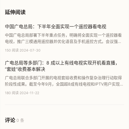
延伸阅读
中国广电总局：下半年全面实现一个遥控器看电视
中国广电总局部署下半年重点任务，明确将全面实现一个遥控器看
电视，推广三模通用遥控器并优化语音及手机遥控方式。会议强调
要完成全国酒店电视治理，并加快推进电视机机顶盒一体化及内置
150 阅读
·
2024-07-30
化研制试点。此举旨在解决电视操作复杂问题，通过技术创新与标
准研制，让群众看电视更加方便快捷，提升整体视听体验。
广电总局等多部门：8 成以上有线电视实现开机看直播，
“套娃”收费基本解决
广电总局联合多部门开展的电视套娃收费和操作复杂治理行动取得
阶段性成果。截至今年9月，全国超8成有线电视和IPTV用户实现开
机看直播，覆盖1100万间酒店客房。通过规范收费包数量及增加免
180 阅读
·
2024-11-22
费内容，套娃收费问题已基本解决。此举有效优化了用户收视体
验，及时解决群众看电视的操作难题。
评论
0 条