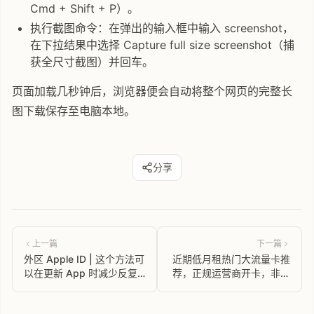
Cmd + Shift + P）。
执行截图命令：在弹出的输入框中输入 screenshot，
在下拉结果中选择 Capture full size screenshot（捕
获全尺寸截图）并回车。
页面加载几秒钟后，浏览器便会自动将整个网页的完整长
图下载保存至电脑本地。
分享
上一篇
下一篇
外区 Apple ID | 这个方法可
近期低月租热门大流量卡推
以在更新 App 时减少反复
荐，正规运营商开卡，非物
输密码
联网卡，免费开卡包邮！