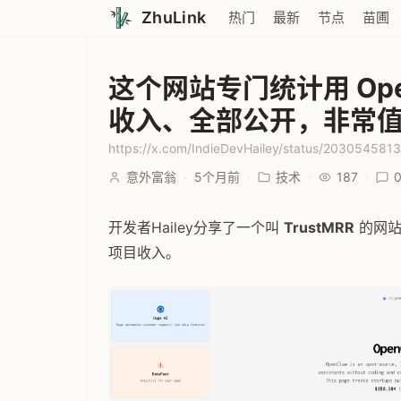
ZhuLink
热门
最新
节点
苗圃
这个网站专门统计用 Op
收入、全部公开，非常
https://x.com/IndieDevHailey/status/20305458
意外富翁
·
5个月前
·
技术
·
187
·
开发者Hailey分享了一个叫
TrustMRR
的网站
项目收入。