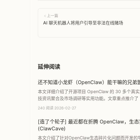
上一篇
AI 聊天机器人将用户引导至非法在线赌场
延伸阅读
还不知道小龙虾（OpenClaw）能干嘛的兄弟盟，建
本文详细介绍了开源项目 OpenClaw 的 30 多个真实
技资讯聚合及市场调研等实用功能。文章重点推介了 Po
要通过 AI 自动化提升效率的开发者和普通用户，
240 阅读
·
2026-02-27
[造了个轮子] 最近都在折腾 OpenClaw
(ClawCave)
本文介绍了针对OpenClaw生态碎片化问题而开发的导航