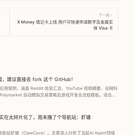
下一篇
X Money 借记卡上线 用户可快速申请数字及金属实
体 Visa 卡
议直接去 fork 这个 GitHub！
应用案例，涵盖 Reddit 信息汇总、YouTube 视频摘要、全网科
lymarket 自动模拟交易策略及游戏开发全流程模板。适合想
提供了大量可直接运行的开源模板。
，生态实在太碎片化了，周末撸了个导航站：虾塘
站虾塘（ClawCave）。文章深入分析了当前AI Agent领域