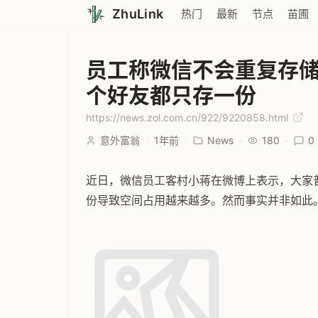
ZhuLink
热门
最新
节点
苗圃
员工称微信不会重复存储
个好友都只存一份
https://news.zol.com.cn/922/9220858.html
意外富翁
·
1年前
·
News
·
180
·
0
近日，微信员工客村小蒋在微博上表示，大家
份导致空间占用越来越多。然而事实并非如此