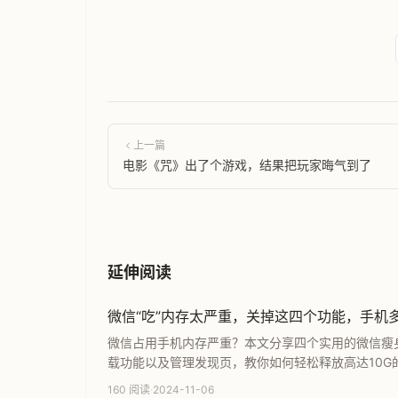
上一篇
电影《咒》出了个游戏，结果把玩家晦气到了
延伸阅读
微信“吃”内存太严重，关掉这四个功能，手机多
微信占用手机内存严重？本文分享四个实用的微信瘦
载功能以及管理发现页，教你如何轻松释放高达10
来尝试这些高效的清理方法。
160 阅读
·
2024-11-06