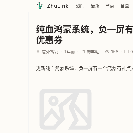
ZhuLink
热门
最新
节点
苗圃
纯血鸿蒙系统，负一屏
优惠券
意外富翁
·
1年前
·
薅羊毛
·
158
·
0
更新纯血鸿蒙系统，负一屏有一个鸿蒙有礼点