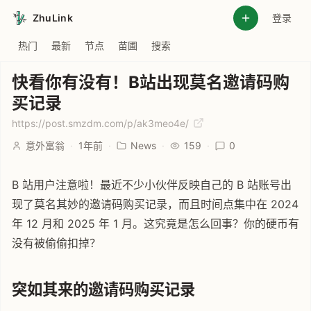
ZhuLink
登录
热门
最新
节点
苗圃
搜索
快看你有没有！B站出现莫名邀请码购
买记录
https://post.smzdm.com/p/ak3meo4e/
意外富翁
·
1年前
·
News
·
159
·
0
B 站用户注意啦！最近不少小伙伴反映自己的 B 站账号出
现了莫名其妙的邀请码购买记录，而且时间点集中在 2024
年 12 月和 2025 年 1 月。这究竟是怎么回事？你的硬币有
没有被偷偷扣掉？
突如其来的邀请码购买记录