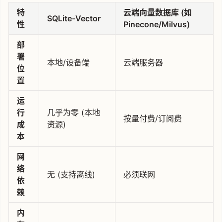
特
云端向量数据库 (如
SQLite-Vector
性
Pinecone/Milvus)
部
署
本地/设备端
云端服务器
位
置
运
行
几乎为零 (本地
按量付费/订阅费
成
资源)
本
网
络
无 (支持离线)
必须联网
依
赖
内