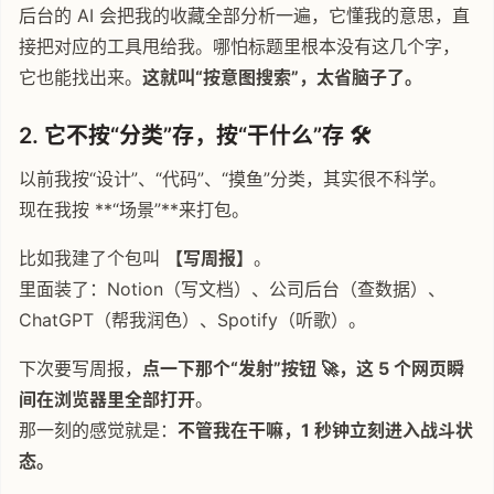
后台的 AI 会把我的收藏全部分析一遍，它懂我的意思，直
接把对应的工具甩给我。哪怕标题里根本没有这几个字，
它也能找出来。
这就叫“按意图搜索”，太省脑子了。
2. 它不按“分类”存，按“干什么”存 🛠️
以前我按“设计”、“代码”、“摸鱼”分类，其实很不科学。
现在我按 **“场景”**来打包。
比如我建了个包叫
【写周报】
。
里面装了：Notion（写文档）、公司后台（查数据）、
ChatGPT（帮我润色）、Spotify（听歌）。
下次要写周报，
点一下那个“发射”按钮 🚀，这 5 个网页瞬
间在浏览器里全部打开
。
那一刻的感觉就是：
不管我在干嘛，1 秒钟立刻进入战斗状
态。