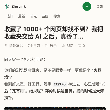
ZhuLink
登录
热门
最新
节点
苗圃
搜索
收藏了 1000+ 个网页却找不到？我把
收藏夹交给 AI 之后，真香了...
意外富翁
·
7个月前
·
展示
·
357
·
0
问大家一个扎心的问题：
你们的浏览器收藏夹，是不是跟我一样，更像是个
“火葬
场”
？
看到好文章、好工具，随手
存进去，心里想着“以
Ctrl+D
后肯定有用”。结果呢？
存的时候是宝贝，找的时候是大海
捞针
。