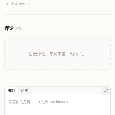
方式，将原本分散的工具聚合在一起。无论是写文章还是做PPT，
340 阅读
·
2025-12-13
用户都能一键开启所需工具，大幅减少从想到做之间的阻力，提升
办公与学习效率，让工具主动服务于任务。
评论
0 条
暂无评论，来种下第一颗种子。
编辑
预览