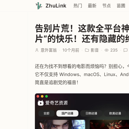
ZhuLink
热门
最新
节点
苗圃
告别片荒！这款全平台神
片”的快乐！还有隐藏的
意外富翁
·
10个月前
·
影音
·
235
·
还在为找不到想看的电影而烦恼吗？别担心，
它不仅支持 Windows、macOS、Linux、
简直是追剧党的福音！