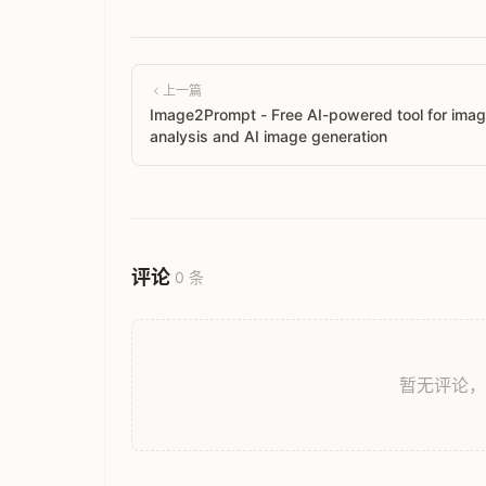
上一篇
Image2Prompt - Free AI-powered tool for ima
analysis and AI image generation
评论
0 条
暂无评论