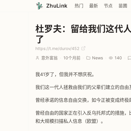
ZhuLink
热门
最新
节点
苗圃
杜罗夫：留给我们这代
了
https://t.me/durov/452
意外富翁
·
10个月前
·
News
·
140
·
我41岁了，但我并不想庆祝。
我们这一代人拯救由我们的父辈们建立的自由
曾经承诺的信息自由交换，如今正被变成终极
曾经自由的国家正在引入反乌托邦式的措施，
和大规模扫描私人信息（欧盟）。