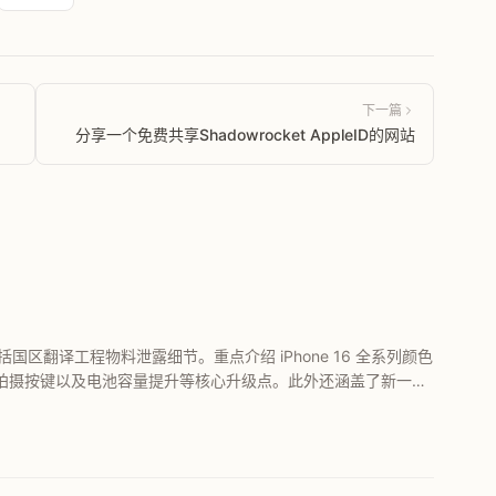
下一篇
分享一个免费共享Shadowrocket AppleID的网站
包括国区翻译工程物料泄露细节。重点介绍 iPhone 16 全系列颜色
全新拍摄按键以及电池容量提升等核心升级点。此外还涵盖了新一代
格前瞻，带您深度了解 iPhone 16 的技术改进与设计变化。