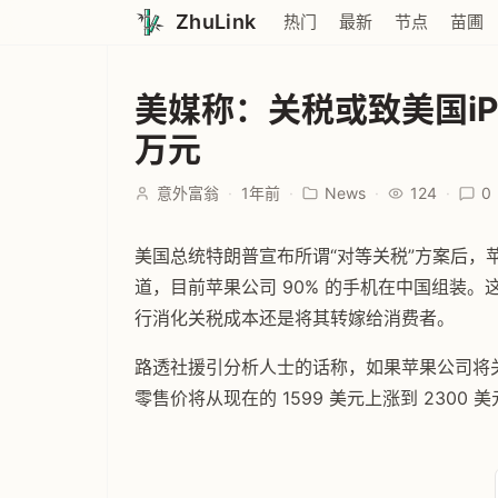
ZhuLink
热门
最新
节点
苗圃
美媒称：关税或致美国iP
万元
意外富翁
·
1年前
·
News
·
124
·
0
美国总统特朗普宣布所谓“对等关税”方案后，
道，目前苹果公司 90% 的手机在中国组装
行消化关税成本还是将其转嫁给消费者。
路透社援引分析人士的话称，如果苹果公司将关税成本
零售价将从现在的 1599 美元上涨到 2300 美