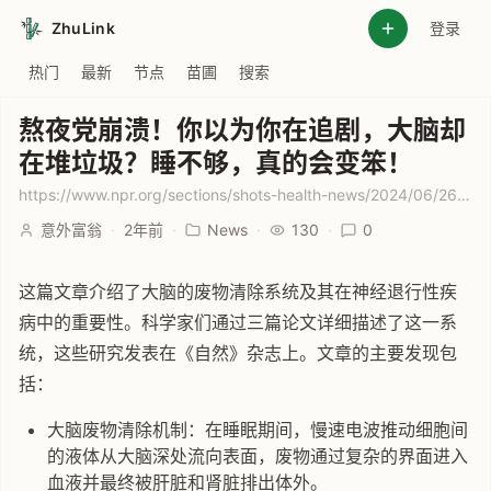
ZhuLink
登录
热门
最新
节点
苗圃
搜索
熬夜党崩溃！你以为你在追剧，大脑却
在堆垃圾？睡不够，真的会变笨！
https://www.npr.org/sections/shots-health-news/2024/06/26/g-s1-6177/brain-waste-removal-system-amyloid-alzheimer-toxins
意外富翁
·
2年前
·
News
·
130
·
0
这篇文章介绍了大脑的废物清除系统及其在神经退行性疾
病中的重要性。科学家们通过三篇论文详细描述了这一系
统，这些研究发表在《自然》杂志上。文章的主要发现包
括：
大脑废物清除机制：在睡眠期间，慢速电波推动细胞间
的液体从大脑深处流向表面，废物通过复杂的界面进入
血液并最终被肝脏和肾脏排出体外。