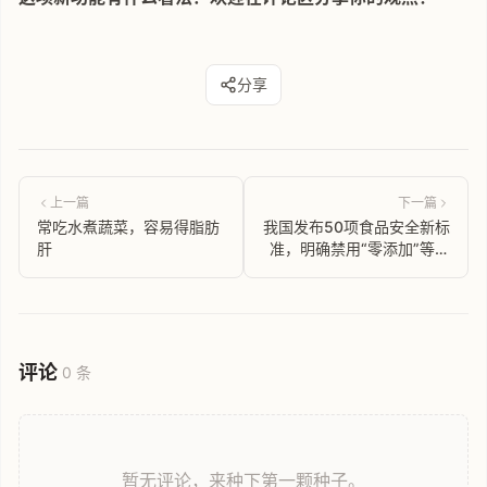
分享
上一篇
下一篇
常吃水煮蔬菜，容易得脂肪
我国发布50项食品安全新标
肝
准，明确禁用“零添加”等宣
传用语
评论
0 条
暂无评论，来种下第一颗种子。