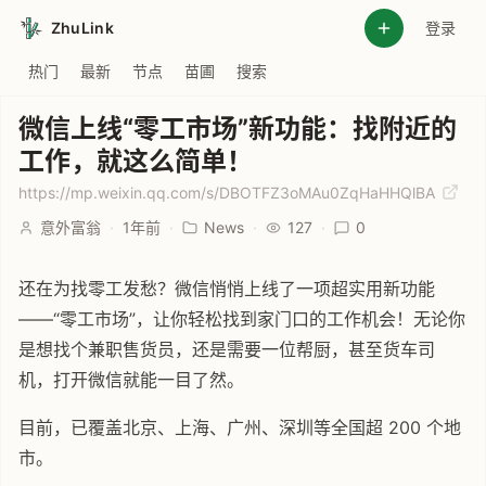
ZhuLink
登录
热门
最新
节点
苗圃
搜索
微信上线“零工市场”新功能：找附近的
工作，就这么简单！
https://mp.weixin.qq.com/s/DBOTFZ3oMAu0ZqHaHHQlBA
意外富翁
·
1年前
·
News
·
127
·
0
还在为找零工发愁？微信悄悄上线了一项超实用新功能
——“零工市场”，让你轻松找到家门口的工作机会！无论你
是想找个兼职售货员，还是需要一位帮厨，甚至货车司
机，打开微信就能一目了然。
目前，已覆盖北京、上海、广州、深圳等全国超 200 个地
市。