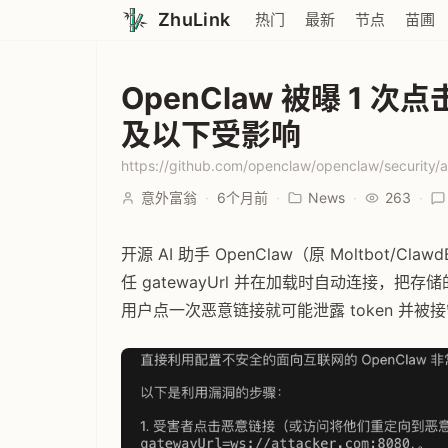
ZhuLink
热门
最新
节点
苗圃
OpenClaw 被曝 1 次点
及以下受影响
https://github.com/openclaw/openclaw/securit
意外富翁
·
6个月前
·
News
·
263
·
开源 AI 助手 OpenClaw（原 Moltbot/
任 gatewayUrl 并在加载时自动连接，把存储的
用户点一次恶意链接就可能泄露 token 并被