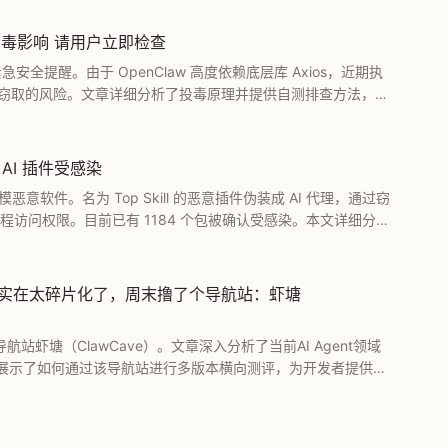
链投毒影响 请用户立即检查
布紧急安全提醒。由于 OpenClaw 高度依赖底层库 Axios，近期执
变量被窃取的风险。文章详细分析了投毒原理并提供自测排查方法，帮
个 AI 插件受感染
规模恶意软件。名为 Top Skill 的恶意插件伪装成 AI 代理，通过窃
系统远程访问权限。目前已有 1184 个包被确认受感染。本文详细分析
I 插件安全。
，生态实在太碎片化了，周末撸了个导航站：虾塘
站虾塘（ClawCave）。文章深入分析了当前AI Agent领域
展示了如何通过该导航站进行多版本横向测评，为开发者提供更