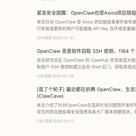
紧急安全提醒：OpenClaw也受Axios供应
本文针对 OpenClaw 受 Axios 供应链投毒事件发
行安装或更新的用户可能面临 API Key 及环境
助 AI 机器人用户及时止损并保障环境安全。
209 阅读
·
2026-03-31
OpenClaw 恶意软件窃取 SSH 密钥，1184 
安全研究员在 OpenClaw 的 ClawHub 市场发现大
取用户 SSH 密钥和建立反向 Shell 后门，获取
了该恶意软件的攻击技术与安全威胁，提醒用户警惕 A
226 阅读
·
2026-02-28
[造了个轮子] 最近都在折腾 OpenClaw
(ClawCave)
本文介绍了针对OpenClaw生态碎片化问题而开发的导航
存在的供应链投毒安全隐患及各大厂版本割据现状，
安全、高效的魔改版OpenClaw选择指南。
230 阅读
·
2026-03-11